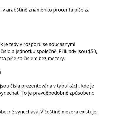
se i v arabštině znaménko procenta píše za
k je tedy v rozporu se současnými
číslo a jednotku společně. Příklady jsou $50,
nta píše za číslem bez mezery.
á
sou čísla prezentována v tabulkách, kde je
é vynechat. To je pravděpodobně způsobeno
becně vynechává. V češtině mezera existuje,