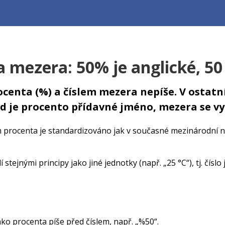
 mezera: 50% je anglické, 50
ocenta (%) a číslem mezera nepíše. V ostat
kud je procento přídavné jméno, mezera se v
 procenta je standardizováno jak v současné mezinárodní
tejnými principy jako jiné jednotky (např. „25 °C“), tj. čís
ko procenta píše před číslem, např. „%50“.