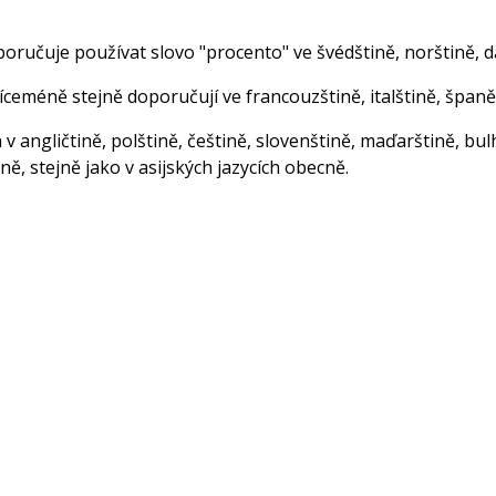
ručuje používat slovo "procento" ve švédštině, norštině, dán
eméně stejně doporučují ve francouzštině, italštině, španěl
 angličtině, polštině, češtině, slovenštině, maďarštině, bul
ině, stejně jako v asijských jazycích obecně.