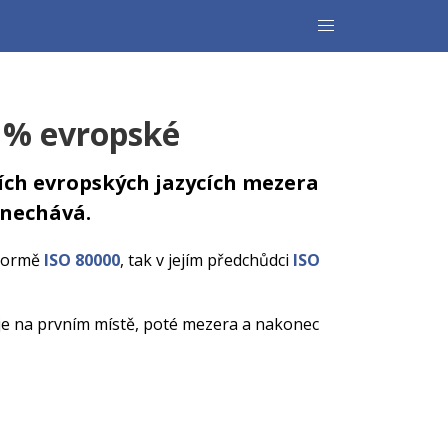
 % evropské
ních evropských jazycích mezera
ynechává.
 normě
ISO 80000
, tak v jejím předchůdci
ISO
lo je na prvním místě, poté mezera a nakonec