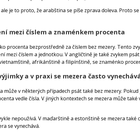
 ale je to proto, že arabština se píše zprava doleva. Proto 
jení mezi číslem a znaménkem procenta
ko procenta bezprostředně za číslem bez mezery. Tento zvy
í mezi číslem a jednotkou. V angličtině je také zvykem psát 
vietnamštině, afrikánštině a filipínštině, se znaménko proce
 ​​výjimky a v praxi se mezera často vynecháv
 může v některých případech psát také bez mezery. Pokud j
ocenta vedle čísla. V jiných kontextech se mezera může tak
ykle nepoužívá. V maďarštině a estonštině se mezera také o
era se vynechává.