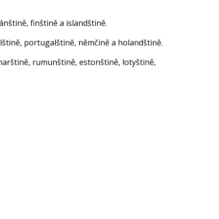
štině, finštině a islandštině.
štině, portugalštině, němčině a holandštině.
harštině, rumunštině, estonštině, lotyštině,