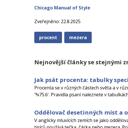
Chicago Manual of Style
Zveřejněno: 22.8.2025
procent
mezera
Nejnovější články se stejnými 
Jak psát procenta: tabulky spec
Procenta se v různých částech světa a v různý
'%75.6'. Pravidla psaní naleznete v tabulkác
Oddělovač desetinných míst a o
V anglicky mluvících zemích se jako oddělov
tisíců používá tečka, čárka nebo mezera. Po