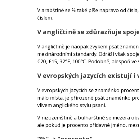
V arabštině se % také píše napravo od čísla,
číslem.
V angličtině se zdůrazňuje spo
V angličtině je naopak zvykem psát znamén
mezinárodními standardy. Odráží však spojen
€20, £15, 32°F, 100°C. Podobně, alespoň ve 
V evropských jazycích existují i
V evropských jazycích se znaménko procenta
málo místa, je přirozené psát znaménko pr
vlivem anglického stylu psaní.
V nizozemštině a bulharštině se mezera obv
ale pokud je procento přídavné jméno, mez
"%" -> "procento"