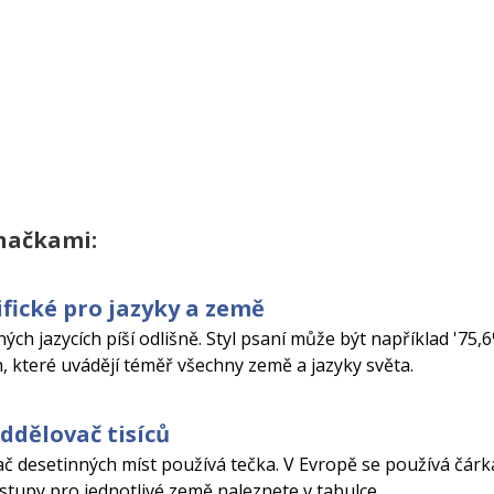
značkami:
ifické pro jazyky a země
ch jazycích píší odlišně. Styl psaní může být například '75,6
h, které uvádějí téměř všechny země a jazyky světa.
ddělovač tisíců
ač desetinných míst používá tečka. V Evropě se používá čárk
stupy pro jednotlivé země naleznete v tabulce.