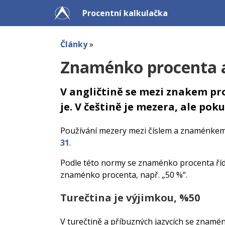
Procentní kalkulačka
Články
»
Znaménko procenta a
V angličtině se mezi znakem pr
je. V češtině je mezera, ale po
Používání mezery mezi číslem a znaménkem
31
.
Podle této normy se znaménko procenta řídí s
znaménko procenta, např. „50 %“.
Turečtina je výjimkou, %50
V turečtině a příbuzných jazycích se znamén