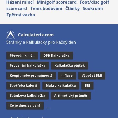
Házení mincí
Minigolf scorecard
Foot/disc golf
scorecard
Tenis bodování
Články
Soukromi
Zpětná vazba
Calculaterix.com
Stránky a kalkulačky pro každý den
Převodník měn
DPH Kalkulačka
Procentní kalkulačka
Kalkulačka půjček
Koupit nebo pronajmout?
Inflace
Výpočet BMI
Spotřeba kalorií
Makro kalkulačka
BRI
Spánková kalkulačka
Aritmetický průměr
Co je dnes za den?
...