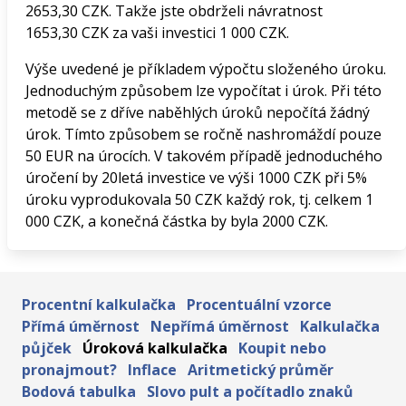
2653,30 CZK. Takže jste obdrželi návratnost
1653,30 CZK za vaši investici 1 000 CZK.
Výše uvedené je příkladem výpočtu složeného úroku.
Jednoduchým způsobem lze vypočítat i úrok. Při této
metodě se z dříve naběhlých úroků nepočítá žádný
úrok. Tímto způsobem se ročně nashromáždí pouze
50 EUR na úrocích. V takovém případě jednoduchého
úročení by 20letá investice ve výši 1000 CZK při 5%
úroku vyprodukovala 50 CZK každý rok, tj. celkem 1
000 CZK, a konečná částka by byla 2000 CZK.
Procentní kalkulačka
Procentuální vzorce
Přímá úměrnost
Nepřímá úměrnost
Kalkulačka
půjček
Úroková kalkulačka
Koupit nebo
pronajmout?
Inflace
Aritmetický průměr
Bodová tabulka
Slovo pult a počítadlo znaků