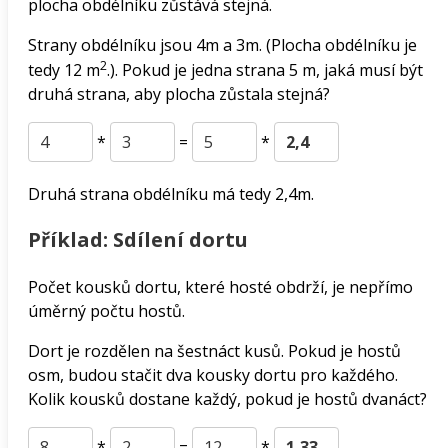
plocha obdélníku zůstává stejná.
Strany obdélníku jsou 4m a 3m. (Plocha obdélníku je
2
tedy 12 m
.). Pokud je jedna strana 5 m, jaká musí být
druhá strana, aby plocha zůstala stejná?
*
=
*
Druhá strana obdélníku má tedy 2,4m.
Příklad: Sdílení dortu
Počet kousků dortu, které hosté obdrží, je nepřímo
úměrný počtu hostů.
Dort je rozdělen na šestnáct kusů. Pokud je hostů
osm, budou stačit dva kousky dortu pro každého.
Kolik kousků dostane každý, pokud je hostů dvanáct?
*
=
*