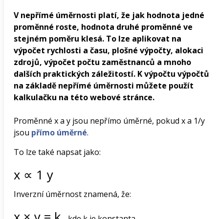
V nepřímé úměrnosti platí, že jak hodnota jedné
proměnné roste, hodnota druhé proměnné ve
stejném poměru klesá. To lze aplikovat na
výpočet rychlosti a času, plošné výpočty, alokaci
zdrojů, výpočet počtu zaměstnanců a mnoho
dalších praktických záležitostí. K výpočtu výpočtů
na základě nepřímé úměrnosti můžete použít
kalkulačku na této webové stránce.
Proměnné x a y jsou nepřímo úměrné, pokud x a 1/y
jsou
přímo úměrné
.
To lze také napsat jako:
x
∝
1
y
Inverzní úměrnost znamená, že:
x
×
y
=
k
, kde k je konstanta