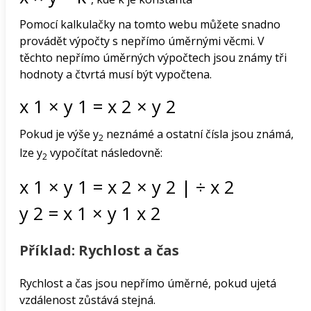
Pomocí kalkulačky na tomto webu můžete snadno
provádět výpočty s nepřímo úměrnými věcmi. V
těchto nepřímo úměrných výpočtech jsou známy tři
hodnoty a čtvrtá musí být vypočtena.
x
1
×
y
1
=
x
2
×
y
2
Pokud je výše y
neznámé a ostatní čísla jsou známá,
2
lze y
vypočítat následovně:
2
x
1
×
y
1
=
x
2
×
y
2
|
÷
x
2
y
2
=
x
1
×
y
1
x
2
Příklad: Rychlost a čas
Rychlost a čas jsou nepřímo úměrné, pokud ujetá
vzdálenost zůstává stejná.