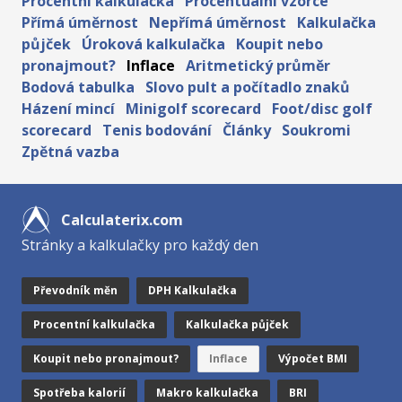
Procentní kalkulačka
Procentuální vzorce
Přímá úměrnost
Nepřímá úměrnost
Kalkulačka
půjček
Úroková kalkulačka
Koupit nebo
pronajmout?
Inflace
Aritmetický průměr
Bodová tabulka
Slovo pult a počítadlo znaků
Házení mincí
Minigolf scorecard
Foot/disc golf
scorecard
Tenis bodování
Články
Soukromi
Zpětná vazba
Calculaterix.com
Stránky a kalkulačky pro každý den
Převodník měn
DPH Kalkulačka
Procentní kalkulačka
Kalkulačka půjček
Koupit nebo pronajmout?
Inflace
Výpočet BMI
Spotřeba kalorií
Makro kalkulačka
BRI