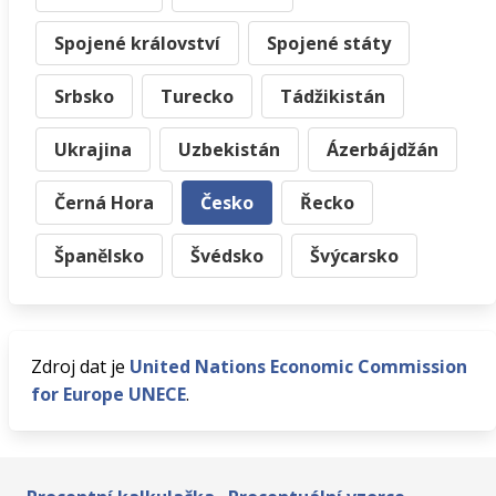
Spojené království
Spojené státy
Srbsko
Turecko
Tádžikistán
Ukrajina
Uzbekistán
Ázerbájdžán
Černá Hora
Česko
Řecko
Španělsko
Švédsko
Švýcarsko
Zdroj dat je
United Nations Economic Commission
for Europe UNECE
.