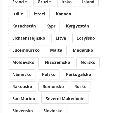
Francie
Gruzie
Irsko
Island
Itálie
Izrael
Kanada
Kazachstán
Kypr
Kyrgyzstán
Lichtenštejnsko
Litva
Lotyšsko
Lucembursko
Malta
Maďarsko
Moldavsko
Nizozemsko
Norsko
Německo
Polsko
Portugalsko
Rakousko
Rumunsko
Rusko
San Marino
Severní Makedonie
Slovensko
Slovinsko