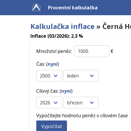
Procentní kalkulačka
Kalkulačka inflace
» Černá H
Inflace (03/2026): 2.3 %
Množství peněz:
€
Čas: (
nyní
)
Cílový čas: (
nyní
)
Vypočítejte hodnotu peněz v cílovém čase