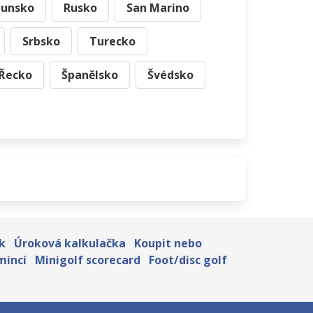
unsko
Rusko
San Marino
Srbsko
Turecko
Řecko
Španělsko
Švédsko
k
Úroková kalkulačka
Koupit nebo
mincí
Minigolf scorecard
Foot/disc golf