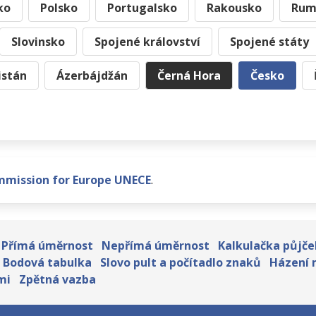
ko
Polsko
Portugalsko
Rakousko
Rum
Slovinsko
Spojené království
Spojené státy
istán
Ázerbájdžán
Černá Hora
Česko
mmission for Europe UNECE
.
Přímá úměrnost
Nepřímá úměrnost
Kalkulačka půjče
Bodová tabulka
Slovo pult a počítadlo znaků
Házení 
mi
Zpětná vazba