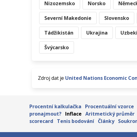
Nizozemsko
Norsko
Němec
Severní Makedonie
Slovensko
Tádžikistán
Ukrajina
Uzbek
Švýcarsko
Zdroj dat je
United Nations Economic Co
Procentní kalkulačka
Procentuální vzorce
pronajmout?
Inflace
Aritmetický průměr
scorecard
Tenis bodování
Články
Soukro