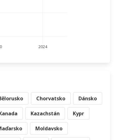
0
2024
Bělorusko
Chorvatsko
Dánsko
Kanada
Kazachstán
Kypr
Maďarsko
Moldavsko