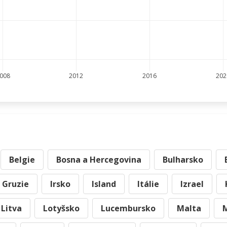
008
2012
2016
202
Belgie
Bosna a Hercegovina
Bulharsko
Gruzie
Irsko
Island
Itálie
Izrael
Litva
Lotyšsko
Lucembursko
Malta