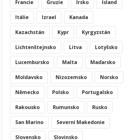
Francie
Gruzie
Irsko
Island
Itálie
Izrael
Kanada
Kazachstán
Kypr
Kyrgyzstán
Lichtenštejnsko
Litva
Lotyšsko
Lucembursko
Malta
Maďarsko
Moldavsko
Nizozemsko
Norsko
Německo
Polsko
Portugalsko
Rakousko
Rumunsko
Rusko
San Marino
Severní Makedonie
Slovensko
Slovinsko