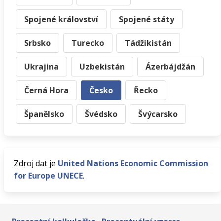
Spojené království
Spojené státy
Srbsko
Turecko
Tádžikistán
Ukrajina
Uzbekistán
Ázerbájdžán
Černá Hora
Česko
Řecko
Španělsko
Švédsko
Švýcarsko
Zdroj dat je
United Nations Economic Commission
for Europe UNECE
.