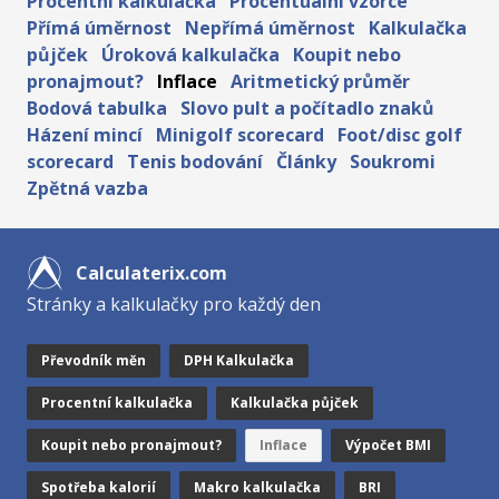
Procentní kalkulačka
Procentuální vzorce
Přímá úměrnost
Nepřímá úměrnost
Kalkulačka
půjček
Úroková kalkulačka
Koupit nebo
pronajmout?
Inflace
Aritmetický průměr
Bodová tabulka
Slovo pult a počítadlo znaků
Házení mincí
Minigolf scorecard
Foot/disc golf
scorecard
Tenis bodování
Články
Soukromi
Zpětná vazba
Calculaterix.com
Stránky a kalkulačky pro každý den
Převodník měn
DPH Kalkulačka
Procentní kalkulačka
Kalkulačka půjček
Koupit nebo pronajmout?
Inflace
Výpočet BMI
Spotřeba kalorií
Makro kalkulačka
BRI