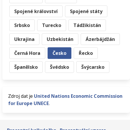
Spojené království
Spojené státy
Srbsko
Turecko
Tádžikistán
Ukrajina
Uzbekistán
Ázerbájdžán
Černá Hora
Česko
Řecko
Španělsko
Švédsko
Švýcarsko
Zdroj dat je
United Nations Economic Commission
for Europe UNECE
.