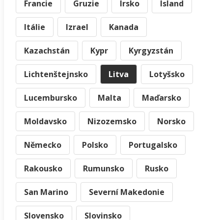
Francie
Gruzie
Irsko
Island
Itálie
Izrael
Kanada
Kazachstán
Kypr
Kyrgyzstán
Lichtenštejnsko
Litva
Lotyšsko
Lucembursko
Malta
Maďarsko
Moldavsko
Nizozemsko
Norsko
Německo
Polsko
Portugalsko
Rakousko
Rumunsko
Rusko
San Marino
Severní Makedonie
Slovensko
Slovinsko