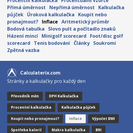
Procentní kalkulačka
Procentuální vzorce
Přímá úměrnost
Nepřímá úměrnost
Kalkulačka
půjček
Úroková kalkulačka
Koupit nebo
pronajmout?
Inflace
Aritmetický průměr
Bodová tabulka
Slovo pult a počítadlo znaků
Házení mincí
Minigolf scorecard
Foot/disc golf
scorecard
Tenis bodování
Články
Soukromi
Zpětná vazba
Calculaterix.com
Stránky a kalkulačky pro každý den
Převodník měn
DPH Kalkulačka
Procentní kalkulačka
Kalkulačka půjček
Koupit nebo pronajmout?
Inflace
Výpočet BMI
Spotřeba kalorií
Makro kalkulačka
BRI