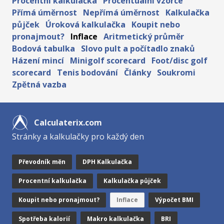
Procentní kalkulačka
Procentuální vzorce
Přímá úměrnost
Nepřímá úměrnost
Kalkulačka
půjček
Úroková kalkulačka
Koupit nebo
pronajmout?
Inflace
Aritmetický průměr
Bodová tabulka
Slovo pult a počítadlo znaků
Házení mincí
Minigolf scorecard
Foot/disc golf
scorecard
Tenis bodování
Články
Soukromi
Zpětná vazba
Calculaterix.com
Stránky a kalkulačky pro každý den
Převodník měn
DPH Kalkulačka
Procentní kalkulačka
Kalkulačka půjček
Koupit nebo pronajmout?
Inflace
Výpočet BMI
Spotřeba kalorií
Makro kalkulačka
BRI