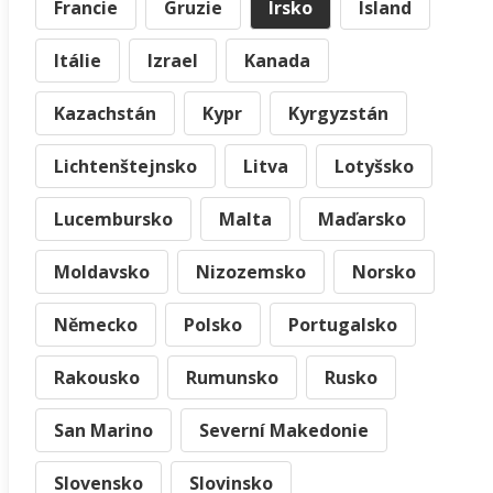
Francie
Gruzie
Irsko
Island
Itálie
Izrael
Kanada
Kazachstán
Kypr
Kyrgyzstán
Lichtenštejnsko
Litva
Lotyšsko
Lucembursko
Malta
Maďarsko
Moldavsko
Nizozemsko
Norsko
Německo
Polsko
Portugalsko
Rakousko
Rumunsko
Rusko
San Marino
Severní Makedonie
Slovensko
Slovinsko