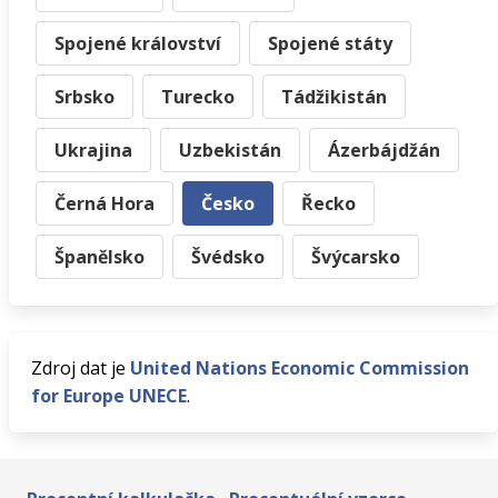
Spojené království
Spojené státy
Srbsko
Turecko
Tádžikistán
Ukrajina
Uzbekistán
Ázerbájdžán
Černá Hora
Česko
Řecko
Španělsko
Švédsko
Švýcarsko
Zdroj dat je
United Nations Economic Commission
for Europe UNECE
.