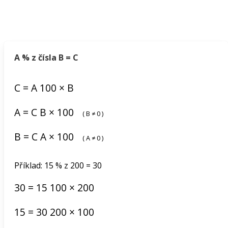
A % z čísla B = C
C
=
A
100
×
B
A
=
C
B
×
100
(
B
≠
0
)
B
=
C
A
×
100
(
A
≠
0
)
Příklad: 15 % z 200 = 30
30
=
15
100
×
200
15
=
30
200
×
100