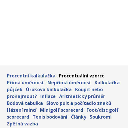
Procentní kalkulačka
Procentuální vzorce
Přímá úměrnost
Nepřímá úměrnost
Kalkulačka
půjček
Úroková kalkulačka
Koupit nebo
pronajmout?
Inflace
Aritmetický průměr
Bodová tabulka
Slovo pult a počítadlo znaků
Házení mincí
Minigolf scorecard
Foot/disc golf
scorecard
Tenis bodování
Články
Soukromi
Zpětná vazba