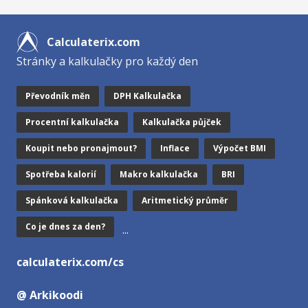
Calculaterix.com
Stránky a kalkulačky pro každý den
Převodník měn
DPH Kalkulačka
Procentní kalkulačka
Kalkulačka půjček
Koupit nebo pronajmout?
Inflace
Výpočet BMI
Spotřeba kalorií
Makro kalkulačka
BRI
Spánková kalkulačka
Aritmetický průměr
Co je dnes za den?
...
calculaterix.com/cs
@ Arkikoodi