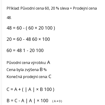
Příklad: Původní cena 60, 20 % sleva = Prodejní cena
48.
48
=
60
-
(
60
×
20
100
)
20
=
60
-
48
60
×
100
60
=
48
1
-
20
100
A
Původní cena výrobku:
B
Cena byla zvýšena
%
C
Konečná prodejní cena:
C
=
A
+
(
|
A
|
×
B
100
)
B
=
C
-
A
|
A
|
×
100
(
A
≠
0
)