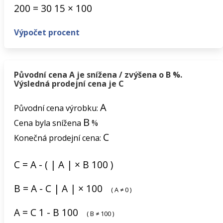
200
=
30
15
×
100
Výpočet procent
Původní cena A je snížena / zvýšena o B %.
Výsledná prodejní cena je C
A
Původní cena výrobku:
B
Cena byla snížena
%
C
Konečná prodejní cena:
C
=
A
-
(
|
A
|
×
B
100
)
B
=
A
-
C
|
A
|
×
100
(
A
≠
0
)
A
=
C
1
-
B
100
(
B
≠
100
)