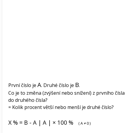
A
B
První číslo je
. Druhé číslo je
.
Co je to změna (zvýšení nebo snížení) z prvního čísla
do druhého čísla?
= Kolik procent větší nebo menší je druhé číslo?
X
%
=
B
-
A
|
A
|
×
100
%
(
A
≠
0
)