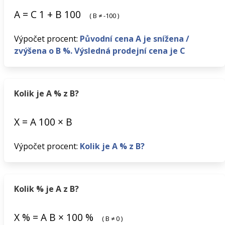
A
=
C
1
+
B
100
(
B
≠
-100
)
Výpočet procent:
Původní cena A je snížena /
zvýšena o B %. Výsledná prodejní cena je C
Kolik je A % z B?
X
=
A
100
×
B
Výpočet procent:
Kolik je A % z B?
Kolik % je A z B?
X
%
=
A
B
×
100
%
(
B
≠
0
)