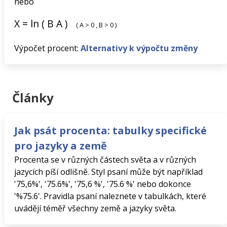
nebo
X
=
ln
(
B
A
)
(
A
>
0
,
B
>
0
)
Výpočet procent:
Alternativy k výpočtu změny
Články
Jak psát procenta: tabulky specifické
pro jazyky a země
Procenta se v různých částech světa a v různých
jazycích píší odlišně. Styl psaní může být například
'75,6%', '75.6%', '75,6 %', '75.6 %' nebo dokonce
'%75.6'. Pravidla psaní naleznete v tabulkách, které
uvádějí téměř všechny země a jazyky světa.