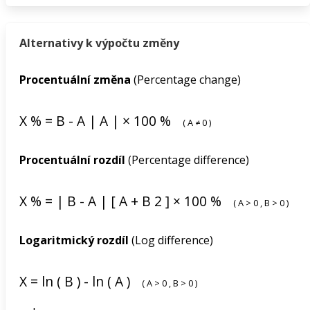
Alternativy k výpočtu změny
Procentuální změna
(Percentage change)
X
%
=
B
-
A
|
A
|
×
100
%
(
A
≠
0
)
Procentuální rozdíl
(Percentage difference)
X
%
=
|
B
-
A
|
[
A
+
B
2
]
×
100
%
(
A
>
0
,
B
>
0
)
Logaritmický rozdíl
(Log difference)
X
=
ln
(
B
)
-
ln
(
A
)
(
A
>
0
,
B
>
0
)