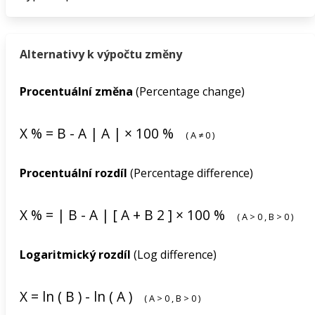
Alternativy k výpočtu změny
Procentuální změna
(Percentage change)
X
%
=
B
-
A
|
A
|
×
100
%
(
A
≠
0
)
Procentuální rozdíl
(Percentage difference)
X
%
=
|
B
-
A
|
[
A
+
B
2
]
×
100
%
(
A
>
0
,
B
>
0
)
Logaritmický rozdíl
(Log difference)
X
=
ln
(
B
)
-
ln
(
A
)
(
A
>
0
,
B
>
0
)