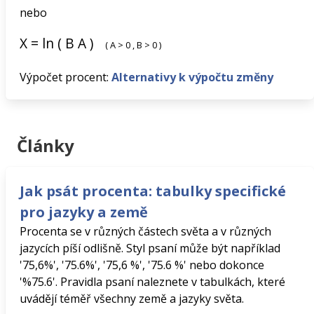
nebo
X
=
ln
(
B
A
)
(
A
>
0
,
B
>
0
)
Výpočet procent:
Alternativy k výpočtu změny
Články
Jak psát procenta: tabulky specifické
pro jazyky a země
Procenta se v různých částech světa a v různých
jazycích píší odlišně. Styl psaní může být například
'75,6%', '75.6%', '75,6 %', '75.6 %' nebo dokonce
'%75.6'. Pravidla psaní naleznete v tabulkách, které
uvádějí téměř všechny země a jazyky světa.