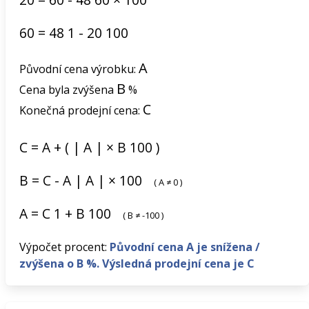
60
=
48
1
-
20
100
A
Původní cena výrobku:
B
Cena byla zvýšena
%
C
Konečná prodejní cena:
C
=
A
+
(
|
A
|
×
B
100
)
B
=
C
-
A
|
A
|
×
100
(
A
≠
0
)
A
=
C
1
+
B
100
(
B
≠
-100
)
Výpočet procent:
Původní cena A je snížena /
zvýšena o B %. Výsledná prodejní cena je C