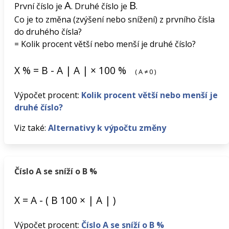
A
B
První číslo je
. Druhé číslo je
.
Co je to změna (zvýšení nebo snížení) z prvního čísla
do druhého čísla?
= Kolik procent větší nebo menší je druhé číslo?
X
%
=
B
-
A
|
A
|
×
100
%
(
A
≠
0
)
Výpočet procent:
Kolik procent větší nebo menší je
druhé číslo?
Viz také:
Alternativy k výpočtu změny
Číslo A se sníží o B %
X
=
A
-
(
B
100
×
|
A
|
)
Výpočet procent:
Číslo A se sníží o B %