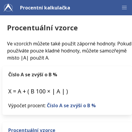
Procentní kalkulačka
Procentuální vzorce
Ve vzorcích můžete také použít záporné hodnoty. Pokud
používáte pouze kladné hodnoty, můžete samozřejmě
místo |A| použít A.
Číslo A se zvýší o B %
X
=
A
+
(
B
100
×
|
A
|
)
Výpočet procent:
Číslo A se zvýší o B %
Procentuální vzorce