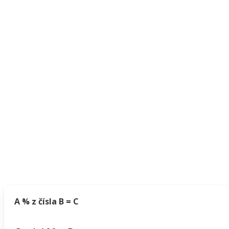
A % z čísla B = C