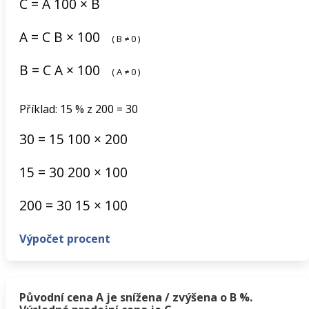
C
=
A
100
×
B
A
=
C
B
×
100
(
B
≠
0
)
B
=
C
A
×
100
(
A
≠
0
)
Příklad: 15 % z 200 = 30
30
=
15
100
×
200
15
=
30
200
×
100
200
=
30
15
×
100
Výpočet procent
Původní cena A je snížena / zvýšena o B %.