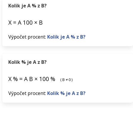
Kolik je A % z B?
X
=
A
100
×
B
Výpočet procent:
Kolik je A % z B?
Kolik % je A z B?
X
%
=
A
B
×
100
%
(
B
≠
0
)
Výpočet procent:
Kolik % je A z B?