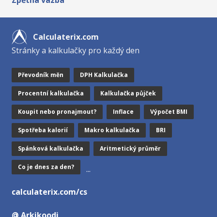
Zpětná vazba
Calculaterix.com
Stránky a kalkulačky pro každý den
Převodník měn
DPH Kalkulačka
Procentní kalkulačka
Kalkulačka půjček
Koupit nebo pronajmout?
Inflace
Výpočet BMI
Spotřeba kalorií
Makro kalkulačka
BRI
Spánková kalkulačka
Aritmetický průměr
Co je dnes za den?
...
calculaterix.com/cs
@ Arkikoodi