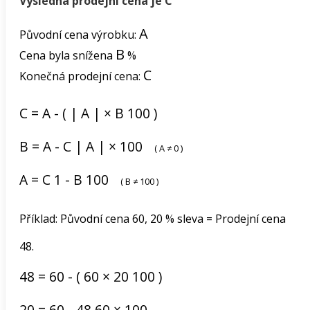
Výsledná prodejní cena je C
A
Původní cena výrobku:
B
Cena byla snížena
%
C
Konečná prodejní cena:
C
=
A
-
(
|
A
|
×
B
100
)
B
=
A
-
C
|
A
|
×
100
(
A
≠
0
)
A
=
C
1
-
B
100
(
B
≠
100
)
Příklad: Původní cena 60, 20 % sleva = Prodejní cena
48.
48
=
60
-
(
60
×
20
100
)
20
=
60
-
48
60
×
100