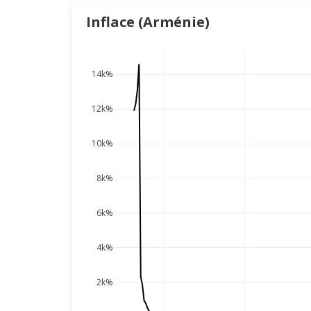
Inflace (Arménie)
14k%
12k%
10k%
8k%
6k%
4k%
2k%