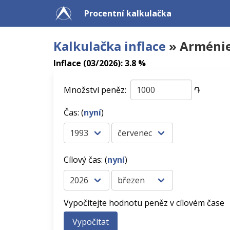
Procentní kalkulačka
Kalkulačka inflace
» Arméni
Inflace (03/2026): 3.8 %
Množství peněz:
֏
Čas: (
nyní
)
Cílový čas: (
nyní
)
Vypočítejte hodnotu peněz v cílovém čase