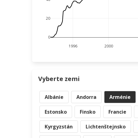
20
0
1996
2000
Vyberte zemi
Albánie
Andorra
Arménie
Estonsko
Finsko
Francie
Kyrgyzstán
Lichtenštejnsko