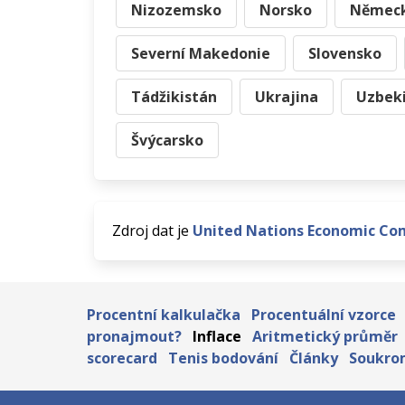
Nizozemsko
Norsko
Němec
Severní Makedonie
Slovensko
Tádžikistán
Ukrajina
Uzbek
Švýcarsko
Zdroj dat je
United Nations Economic Co
Procentní kalkulačka
Procentuální vzorce
pronajmout?
Inflace
Aritmetický průměr
scorecard
Tenis bodování
Články
Soukro