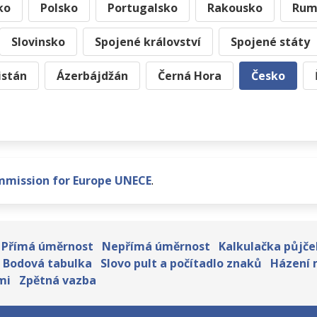
ko
Polsko
Portugalsko
Rakousko
Rum
Slovinsko
Spojené království
Spojené státy
istán
Ázerbájdžán
Černá Hora
Česko
mmission for Europe UNECE
.
Přímá úměrnost
Nepřímá úměrnost
Kalkulačka půjče
Bodová tabulka
Slovo pult a počítadlo znaků
Házení 
mi
Zpětná vazba