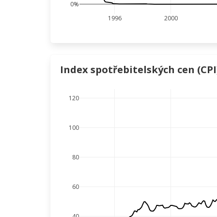
0%
1996
2000
Index spotřebitelských cen (CPI
120
100
80
60
40