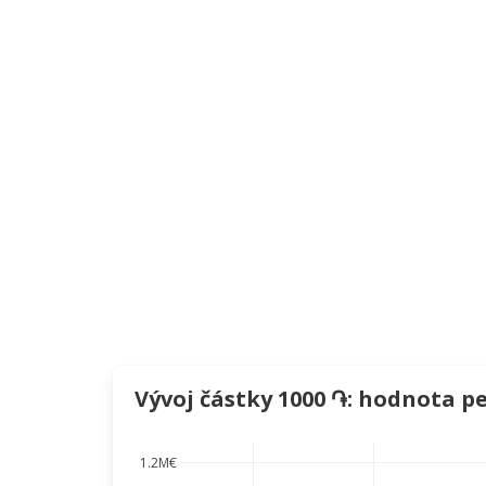
Vývoj částky 1000 ֏: hodnota 
1.2M€