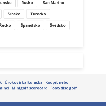
unsko
Rusko
San Marino
Srbsko
Turecko
Řecko
Španělsko
Švédsko
k
Úroková kalkulačka
Koupit nebo
mincí
Minigolf scorecard
Foot/disc golf