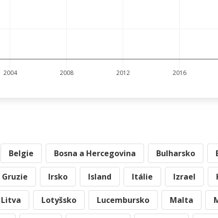
2004
2008
2012
2016
Belgie
Bosna a Hercegovina
Bulharsko
Gruzie
Irsko
Island
Itálie
Izrael
Litva
Lotyšsko
Lucembursko
Malta