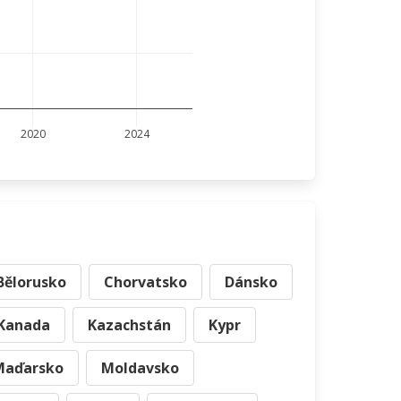
2020
2024
Bělorusko
Chorvatsko
Dánsko
Kanada
Kazachstán
Kypr
Maďarsko
Moldavsko